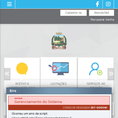
Cadastre-se
Atende.Net
Recuperar Senha
ACESSO A
LICITAÇÕES
SERVIÇOS AO
INFORMAÇÃO: SIC E
CIDADÃO
Erro
LAI
SISTEMA
Gerenciamento do Sistema
CÓDIGO DA MENSAGEM:
EST-000040
Ocorreu um erro de script: