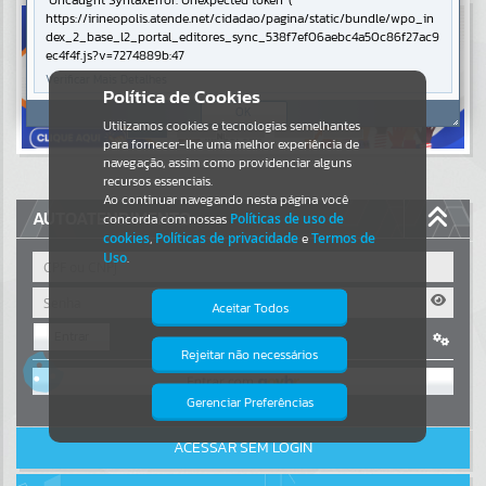
Uncaught SyntaxError: Unexpected token '('
https://irineopolis.atende.net/cidadao/pagina/static/bundle/wpo_in
Resultados para
""
dex_2_base_l2_portal_editores_sync_538f7ef06aebc4a50c86f27ac9
ec4f4f.js?v=7274889b:47
Verificar Mais Detalhes
Portais
Política de Cookies
OK
Utilizamos cookies e tecnologias semelhantes
Por favor, aguarde...
para fornecer-lhe uma melhor experiência de
navegação, assim como providenciar alguns
NOTÍCIAS
recursos essenciais.
Ao continuar navegando nesta página você
AUTOATENDIMENTO
concorda com nossas
Políticas de uso de
Por favor, aguarde...
cookies
,
Políticas de privacidade
e
Termos de
Uso
.
SUBPORTAIS
Aceitar Todos
Entrar
Por favor, aguarde...
Rejeitar não necessários
Isto significa que diversos recursos
OU
providenciados poderão não estar
disponíveis.
Gerenciar Preferências
SERVIÇOS
Cadastre-se
|
Recuperar Senha
ACESSAR SEM LOGIN
Por favor, aguarde...