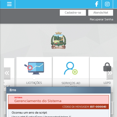
Cadastre-se
Atende.Net
Recuperar Senha
LICITAÇÕES
LGPD
SERVIÇOS AO
IC E
CIDADÃO
Erro
SISTEMA
Gerenciamento do Sistema
CÓDIGO DA MENSAGEM:
EST-000040
Ocorreu um erro de script: