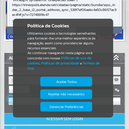
Uncaught SyntaxError: Unexpected token '('
https://irineopolis.atende.net/cidadao/pagina/static/bundle/wpo_in
Resultados para
""
dex_2_base_l2_portal_editores_sync_538f7ef06aebc4a50c86f27ac9
ec4f4f.js?v=7274889b:47
Verificar Mais Detalhes
Portais
Política de Cookies
OK
Utilizamos cookies e tecnologias semelhantes
Por favor, aguarde...
para fornecer-lhe uma melhor experiência de
navegação, assim como providenciar alguns
NOTÍCIAS
recursos essenciais.
Ao continuar navegando nesta página você
AUTOATENDIMENTO
concorda com nossas
Políticas de uso de
Por favor, aguarde...
cookies
,
Políticas de privacidade
e
Termos de
Uso
.
SUBPORTAIS
Aceitar Todos
Entrar
Por favor, aguarde...
Rejeitar não necessários
Isto significa que diversos recursos
OU
providenciados poderão não estar
disponíveis.
Gerenciar Preferências
SERVIÇOS
Cadastre-se
|
Recuperar Senha
ACESSAR SEM LOGIN
Por favor, aguarde...