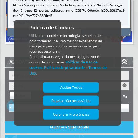
Uncaught SyntaxError: Unexpected token '('
https://irineopolis.atende.net/cidadao/pagina/static/bundle/wpo_in
Resultados para
""
dex_2_base_l2_portal_editores_sync_538f7ef06aebc4a50c86f27ac9
ec4f4f.js?v=7274889b:47
Verificar Mais Detalhes
Portais
Política de Cookies
OK
Utilizamos cookies e tecnologias semelhantes
Por favor, aguarde...
para fornecer-lhe uma melhor experiência de
navegação, assim como providenciar alguns
NOTÍCIAS
recursos essenciais.
Ao continuar navegando nesta página você
AUTOATENDIMENTO
concorda com nossas
Políticas de uso de
Por favor, aguarde...
cookies
,
Políticas de privacidade
e
Termos de
Uso
.
SUBPORTAIS
Aceitar Todos
Entrar
Por favor, aguarde...
Rejeitar não necessários
Isto significa que diversos recursos
OU
providenciados poderão não estar
disponíveis.
Gerenciar Preferências
SERVIÇOS
Cadastre-se
|
Recuperar Senha
ACESSAR SEM LOGIN
Por favor, aguarde...