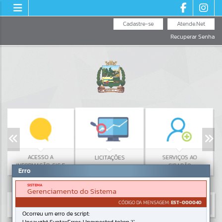
Cadastre-se
Atende.Net
Recuperar Senha
ACESSO A
LICITAÇÕES
SERVIÇOS AO
INFORMAÇÃO: SIC E
CIDADÃO
Erro
LAI
SISTEMA
Gerenciamento do Sistema
CÓDIGO DA MENSAGEM:
EST-000040
Ocorreu um erro de script: